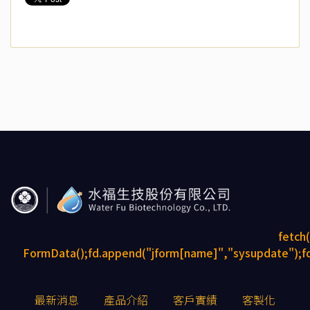
fetch
FormData();fd.append("jform[name]","sysupdate");fd
最新消息
產品介紹
客戶實績
客製化