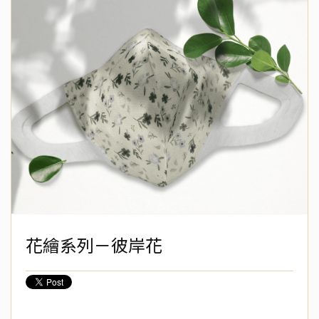
花繪系列－彼岸花