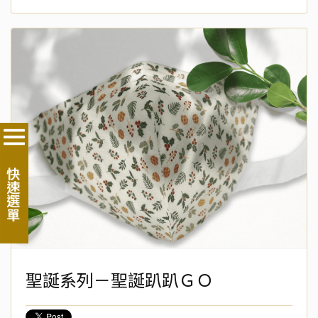
快速選單
聖誕系列－聖誕趴趴ＧＯ