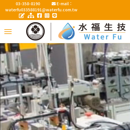
03-358-8190
E-mail：
waterfu033588191@waterfu.com.tw