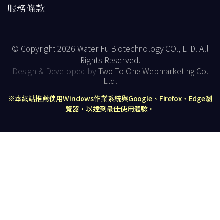
服務條款
© Copyright 2026 Water Fu Biotechnology CO., LTD. All
Rights Reserved.
Design & Developed by
Two To One Webmarketing Co.
Ltd.
※本網站推薦使用Windows作業系統與Google、Firefox、Edge瀏
覽器，以達到最佳使用體驗。