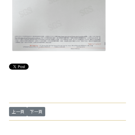
上一篇文章: 財團法人紡織產業綜合研究所 報告編號TFF1K234 
下一篇文章: 熱昇華墨水符合歐盟RoHS Directive 2011/65/
上一頁
下一頁