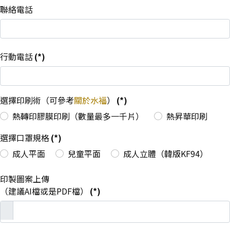
聯絡電話
行動電話
(*)
選擇印刷術（可參考
關於水福
）
(*)
熱轉印膠膜印刷（數量最多一千片）
熱昇華印刷
選擇口罩規格
(*)
成人平面
兒童平面
成人立體（韓版KF94）
印製圖案上傳
（建議AI檔或是PDF檔）
(*)