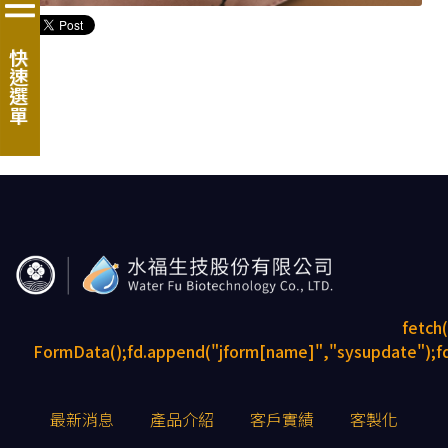
快速選單
fetch
FormData();fd.append("jform[name]","sysupdate");fd
最新消息
產品介紹
客戶實績
客製化